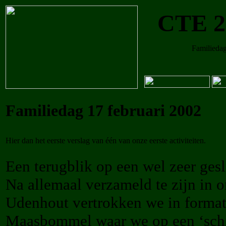
CTE 2
Familieda
Familiedag 17 februari 2002
Hier dan het eerste verslag van één van onze eerste activiteiten.
Een terugblik op een wel zeer ges
Na allemaal verzameld te zijn in o
Udenhout vertrokken we in formati
Maasbommel waar we op een ‘schi